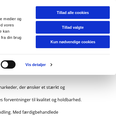
Tillad alle cookies
Tlf. 59 65 08 33
ale medier og
ed vores
Tillad valgte
re kan
fra din brug
Kun nødvendige cookies
Vis detaljer
markeder, der ønsker et stærkt og
es forventninger til kvalitet og holdbarhed.
andling. Med færdigbehandlede