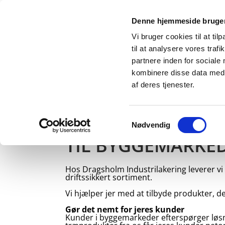
Denne hjemmeside bruger
Vi bruger cookies til at til
til at analysere vores tra
partnere inden for sociale
kombinere disse data med a
af deres tjenester.
FORSIDE
HÅNDVÆRKER
BYGGEMA
Samtykkevalg
Nødvendig
TIL BYGGEMARKE
Hos Dragsholm Industrilakering leverer v
driftssikkert sortiment.
Vi hjælper jer med at tilbyde produkter, de
Gør det nemt for jeres kunder
Kunder i byggemarkeder efterspørger løsn