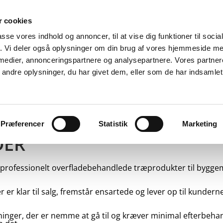
 cookies
passe vores indhold og annoncer, til at vise dig funktioner til soci
fik. Vi deler også oplysninger om din brug af vores hjemmeside m
 medier, annonceringspartnere og analysepartnere. Vores partne
ndre oplysninger, du har givet dem, eller som de har indsamlet 
RKEDER
PRODUCENTER
OM OS
KONTAKT
Præferencer
Statistik
Marketing
DER
i professionelt overfladebehandlede træprodukter til bygge
r er klar til salg, fremstår ensartede og lever op til kundern
inger, der er nemme at gå til og kræver minimal efterbeh