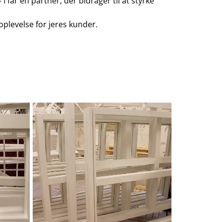
får en partner, der bidrager til at styrke
plevelse for jeres kunder.