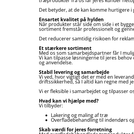
træprodukter fra os får jeres kunder neto
Det betyder, at de kan komme hurtigere i 
Ensartet kvalitet på hylden
Når produkter står side om side i et bygge
sortiment fremstår professionelt og genn
Det reducerer samtidig risikoen for rekla
Et stærkere sortiment
Med os som samarbejdspartner får I mulig
Vi kan tilpasse løsningerne til jeres behov 
og anvendelse.
Stabil levering og samarbejde
Vi ved, hvor vigtigt det er med en leverand
driftssikkerhed, så I altid kan regne med j
Vi er fleksible i samarbejdet og tilpasser
Hvad kan vi hjælpe med?
Vi tilbyder:
Lakering og maling af træ
Overfladebehandling til indendørs 
Skab værdi for jeres forretning