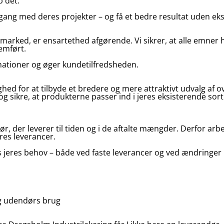
p det.
gang med deres projekter – og få et bedre resultat uden eks
marked, er ensartethed afgørende. Vi sikrer, at alle emner h
emført.
mationer og øger kundetilfredsheden.
hed for at tilbyde et bredere og mere attraktivt udvalg af
og sikre, at produkterne passer ind i jeres eksisterende sorti
ør, der leverer til tiden og i de aftalte mængder. Derfor ar
eres leverancer.
 os jeres behov – både ved faste leverancer og ved ændringer 
og udendørs brug