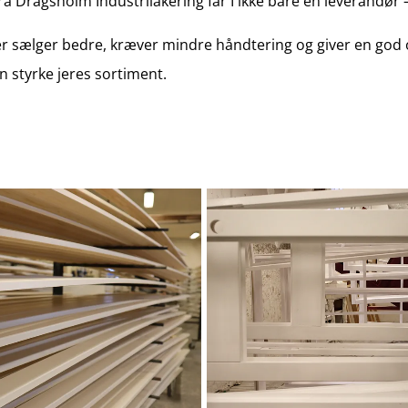
ragsholm Industrilakering får I ikke bare en leverandør – I 
der sælger bedre, kræver mindre håndtering og giver en god o
 styrke jeres sortiment.