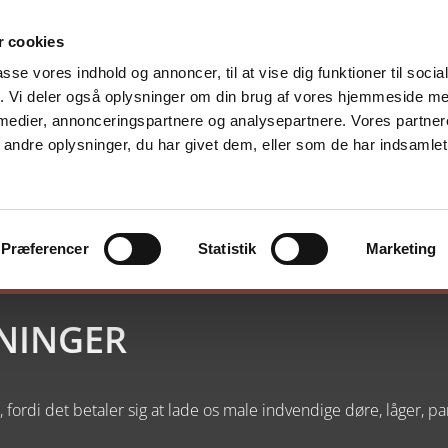
 cookies
passe vores indhold og annoncer, til at vise dig funktioner til soci
fik. Vi deler også oplysninger om din brug af vores hjemmeside m
 medier, annonceringspartnere og analysepartnere. Vores partne
ndre oplysninger, du har givet dem, eller som de har indsamlet 
RKEDER
PRODUCENTER
OM OS
KONTAKT
Præferencer
Statistik
Marketing
ENINGER
, fordi det betaler sig at lade os male indvendige døre, låger, 