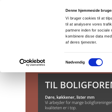
Denne hjemmeside bruger
Vi bruger cookies til at til
til at analysere vores tra
partnere inden for sociale
kombinere disse data med a
af deres tjenester.
FORSIDE
HÅNDVÆRKER
BYGGEMA
Samtykkevalg
Nødvendig
TIL BOLIGFOR
Døre, køkkener, lister mm
Vi arbejder for mange boligforeninger
kvaliteten er i top.