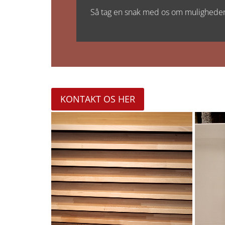
Så tag en snak med os om muligheden
KONTAKT OS HER