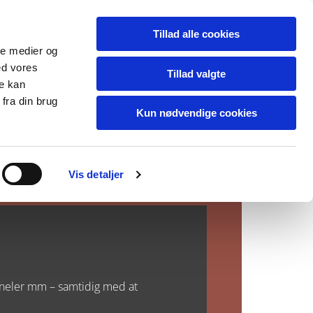
Tillad alle cookies
Tlf. 59 65 08 33
ale medier og
ed vores
Tillad valgte
re kan
fra din brug
Kun nødvendige cookies
Vis detaljer
paneler mm – samtidig med at